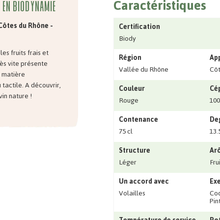
Caractéristiques
n en biodynamie
 Côtes du Rhône -
Certification
Biody
es fruits frais et
Région
Ap
ès vite présente
Vallée du Rhône
Côt
a matière
tactile. A découvrir,
Couleur
Cé
vin nature !
Rouge
10
Contenance
Deg
75 cl
13.
Structure
Ar
Léger
Fru
Un accord avec
Exe
Volailles
Coq
Pin