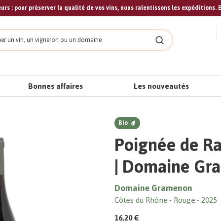
urs : pour préserver la qualité de vos vins, nous ralentissons les expéditions. E
cher
Rechercher
Bonnes affaires
Les nouveautés
Bio
Poignée de Ra
| Domaine Gr
Domaine Gramenon
Côtes du Rhône
Rouge
2025
16,20 €