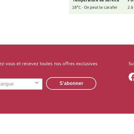
Température de service
Pot
18°C - On peut le carafer
2 à
ez-vous et recevez toutes nos offres exclusives
Su
S'abonner