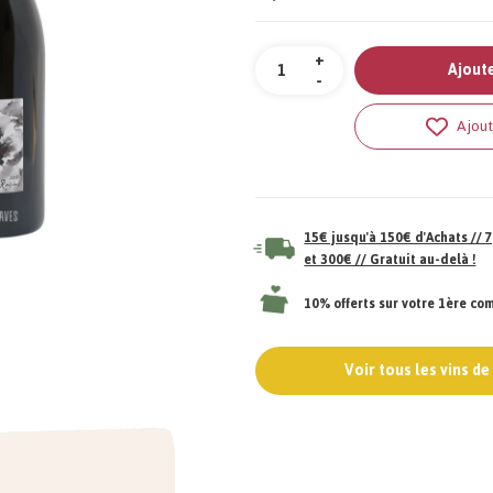
Quantité
+
Ajoute
-
Ajout
15€ jusqu'à 150€ d'Achats //
et 300€ // Gratuit au-delà !
10% offerts sur votre 1ère c
Voir tous les vins d