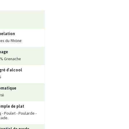
pelation
es du Rhône
page
0% Grenache
ré d'alcool
5
ômatique
ité
mple de plat
 - Poulet - Poularde -
tade.