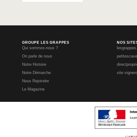
GROUPE LES GRAPPES
NOS SITE
Qui sommes-nous ?
lesgrappes
On parle de nous
petitescav
Notre Histoire
directpropr
Notre Démarche
site vigner
Nous Rejoindre
Le Magazine
L'ABU