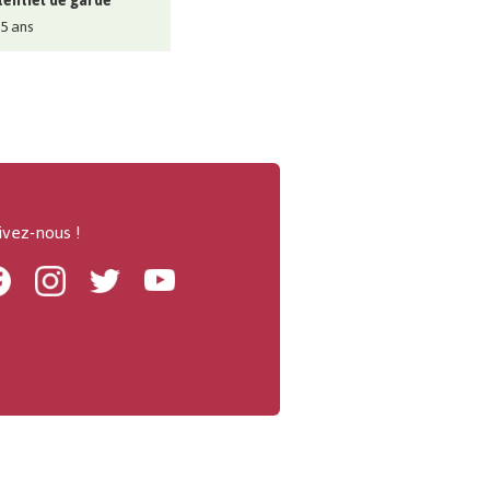
entiel de garde
 5 ans
ivez-nous !
Facebook
Instagram
Twitter
Youtube