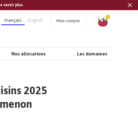
n savoir plus.
Tran
missi
Panier
0
Mon compte
Français
English
fr.s
Nos allocations
Les domaines
isins 2025
amenon