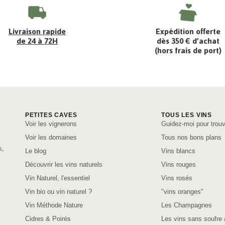
Livraison rapide
Expédition offerte
de 24 à 72H
dès 350 € d’achat
(hors frais de port)
PETITES CAVES
TOUS LES VINS
Voir les vignerons
Guidez-moi pour trouv
Voir les domaines
Tous nos bons plans
s,
Le blog
Vins blancs
Découvrir les vins naturels
Vins rouges
Vin Naturel, l'essentiel
Vins rosés
Vin bio ou vin naturel ?
"vins oranges"
Vin Méthode Nature
Les Champagnes
Cidres & Poirés
Les vins sans soufre 