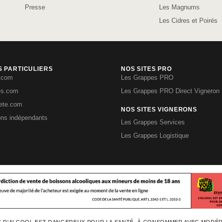
Presse
Les Magnums
Les Cidres et Poirés
S PARTICULIERS
NOS SITES PRO
.com
Les Grappes PRO
es.com
Les Grappes PRO Direct Vigneron
iete.com
NOS SITES VIGNERONS
ons indépendants
Les Grappes Services
Les Grappes Logistique
S D'ALCOOL EST DANGEREUX POUR LA SANTÉ, À CONSOMMER AVEC MODÉ