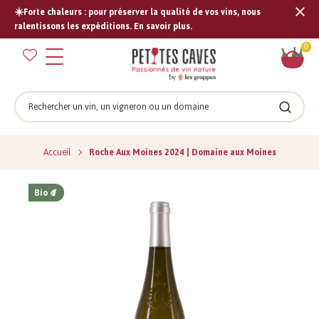
☀️Forte chaleurs : pour préserver la qualité de vos vins, nous
Tran
ralentissons les expéditions. En savoir plus.
missi
Pan
0
fr.s
Rechercher
Recher
Accueil
Roche Aux Moines 2024 | Domaine aux Moines
Bio