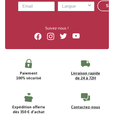
S'a
Suivez-nous !
Facebook
Instagram
Twitter
Youtube
Paiement
Livraison rapide
100% sécurisé
de 24 à 72H
Expédition offerte
Contactez-nous
dès 350 € d’achat