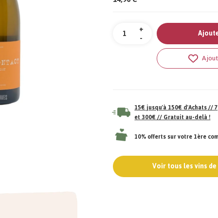
Quantité
+
Ajoute
-
Ajout
15€ jusqu'à 150€ d'Achats //
et 300€ // Gratuit au-delà !
10% offerts sur votre 1ère c
Voir tous les vins d