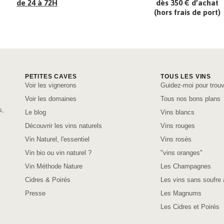
de 24 à 72H
dès 350 € d’achat
(hors frais de port)
PETITES CAVES
TOUS LES VINS
Voir les vignerons
Guidez-moi pour trouv
Voir les domaines
Tous nos bons plans
s,
Le blog
Vins blancs
Découvrir les vins naturels
Vins rouges
Vin Naturel, l'essentiel
Vins rosés
Vin bio ou vin naturel ?
"vins oranges"
Vin Méthode Nature
Les Champagnes
Cidres & Poirés
Les vins sans soufre 
Presse
Les Magnums
Les Cidres et Poirés