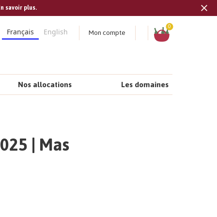
n savoir plus.
Tran
missi
Panier
0
Mon compte
Français
English
fr.s
Nos allocations
Les domaines
2025 | Mas