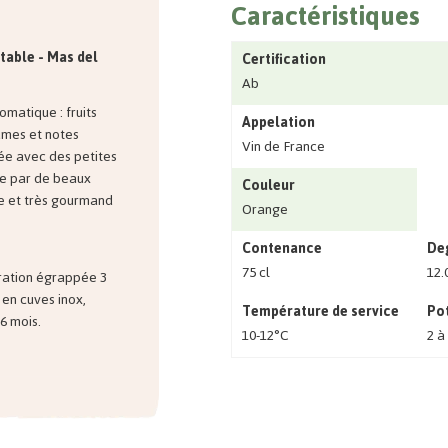
Caractéristiques
 table - Mas del
Certification
Ab
omatique : fruits
Appelation
umes et notes
Vin de France
ée avec des petites
ue par de beaux
Couleur
te et très gourmand
Orange
Contenance
Deg
75 cl
12.
ération égrappée 3
 en cuves inox,
Température de service
Pot
6 mois.
10-12°C
2 à