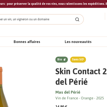
urs : pour préserver la qualité de vos vins, nous ralentissons les expéditions. E
cher
Rechercher
Bonnes affaires
Les nouveautés
Bio
Sans SO²
Skin Contact 
del Périé
Mas del Périé
Vin de France
Orange
2025
14,90 €