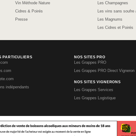
Vin Méthode Nature
Les Champagnes
Cidres & Poirés
Les vins sans soufre 
Presse
Les Magnums
Les Cidres et Poirés
S PARTICULIERS
NOS SITES PRO
.com
Les Grappes PRO
es.com
Les Grappes PRO Direct Vigneron
iete.com
NOS SITES VIGNERONS
ons indépendants
Les Grappes Services
Les Grappes Logistique