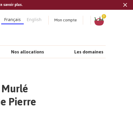
n savoir plus.
Tran
missi
Panier
0
Mon compte
Français
English
fr.s
Nos allocations
Les domaines
t Murlé
e Pierre