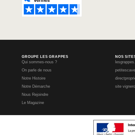
GROUPE LES GRAPPES
NOS SITE
Qui sommes-nous ?
lesgrappes
On parle de nous
petitescav
Notre Histoire
directpropr
Notre Démarche
site vigner
Nous Rejoindre
Le Magazine