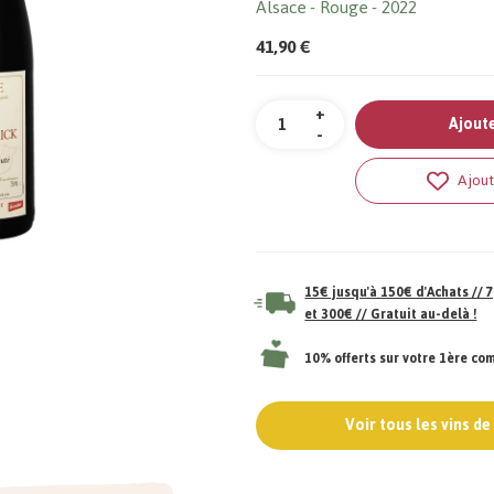
Alsace
Rouge
2022
41,90 €
Quantité
+
Ajoute
-
Ajout
15€ jusqu'à 150€ d'Achats //
et 300€ // Gratuit au-delà !
10% offerts sur votre 1ère c
Voir tous les vins d