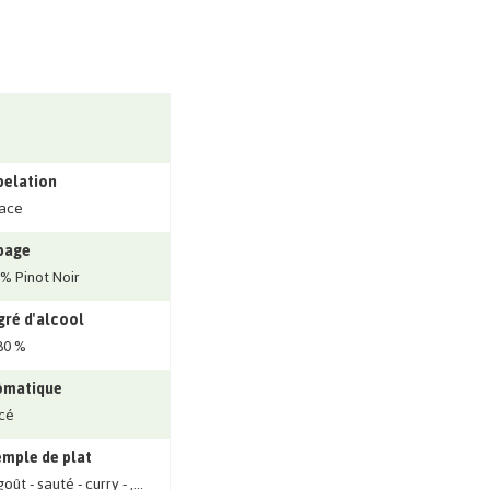
pelation
ace
page
% Pinot Noir
ré d'alcool
80 %
ômatique
cé
mple de plat
ût - sauté - curry - ‚...