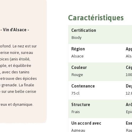
Caractéristiques
- Vin d'Alsace -
Certification
Biody
ofond. Le nez est sur
Région
Ap
cerise noire, sureau
Alsace
Als
ices (anis étoilé,
ple, et équilibrée
Couleur
Cé
r, avec des tanins
Rouge
100
retrouve des épicées
e grenade. La finale
Contenance
Deg
 sur une belle cerise
75 cl
12.
eureux et dynamique.
Structure
Ar
Frais
Epi
Un accord avec
Exe
Agneau
Rago