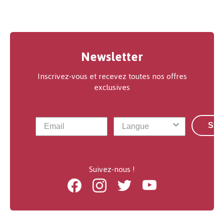
Newsletter
Inscrivez-vous et recevez toutes nos offres
exclusives
S'a
Suivez-nous !
Facebook
Instagram
Twitter
Youtube