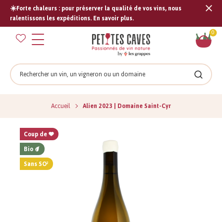
☀️Forte chaleurs : pour préserver la qualité de vos vins, nous
Tran
ralentissons les expéditions. En savoir plus.
missi
Pan
0
fr.s
Rechercher
Recher
Accueil
Alien 2023 | Domaine Saint-Cyr
Coup de
Bio
Sans SO²