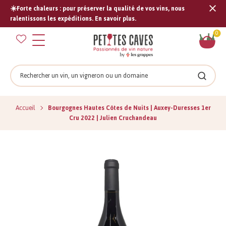
☀️Forte chaleurs : pour préserver la qualité de vos vins, nous
Tran
ralentissons les expéditions. En savoir plus.
missi
Pan
0
fr.s
Rechercher
Recher
Accueil
Bourgognes Hautes Côtes de Nuits | Auxey-Duresses 1er
Cru 2022 | Julien Cruchandeau