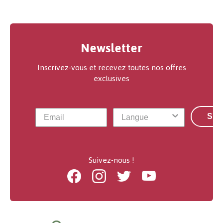
Newsletter
Inscrivez-vous et recevez toutes nos offres
exclusives
S'a
Suivez-nous !
Facebook
Instagram
Twitter
Youtube