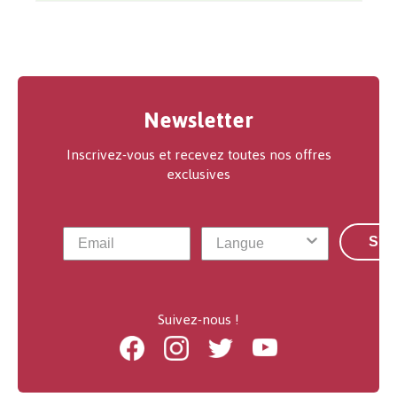
Newsletter
Inscrivez-vous et recevez toutes nos offres
exclusives
S'a
Suivez-nous !
Facebook
Instagram
Twitter
Youtube