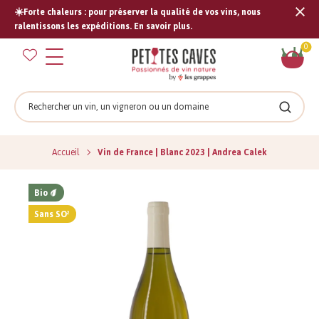
☀️Forte chaleurs : pour préserver la qualité de vos vins, nous
Tran
ralentissons les expéditions. En savoir plus.
missi
Pan
0
fr.s
Rechercher
Recher
Accueil
Vin de France | Blanc 2023 | Andrea Calek
Bio
Sans SO²