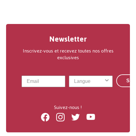
Newsletter
Inscrivez-vous et recevez toutes nos offres
exclusives
S'a
Suivez-nous !
Facebook
Instagram
Twitter
Youtube