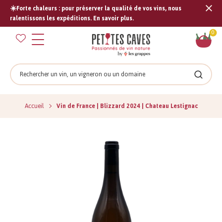
☀️Forte chaleurs : pour préserver la qualité de vos vins, nous
Tran
ralentissons les expéditions. En savoir plus.
missi
Pan
0
fr.s
Rechercher
Recher
Accueil
Vin de France | Blizzard 2024 | Chateau Lestignac