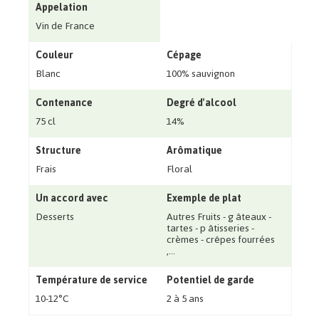
Appelation
Vin de France
Couleur
Cépage
Blanc
100% sauvignon
Contenance
Degré d'alcool
75 cl
14%
Structure
Arômatique
Frais
Floral
Un accord avec
Exemple de plat
Desserts
Autres Fruits - g âteaux -
tartes - p âtisseries -
crèmes - crêpes fourrées
‚...
Température de service
Potentiel de garde
10-12°C
2 à 5 ans