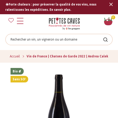
☀️Forte chaleurs : pour préserver la qualité de vos vins, nous
Tran
ralentissons les expéditions. En savoir plus.
missi
Pan
0
fr.s
Rechercher
Recher
Accueil
Vin de France | Chatons de Garde 2022 | Andrea Calek
Bio
Sans SO²