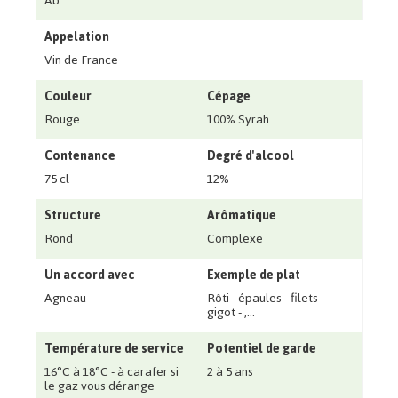
Ab
Appelation
Vin de France
Couleur
Cépage
Rouge
100% Syrah
Contenance
Degré d'alcool
75 cl
12%
Structure
Arômatique
Rond
Complexe
Un accord avec
Exemple de plat
Agneau
Rôti - épaules - filets -
gigot - ‚...
Température de service
Potentiel de garde
16°C à 18°C - à carafer si
2 à 5 ans
le gaz vous dérange