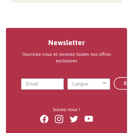
Newsletter
Inscrivez-vous et recevez toutes nos offres
exclusives
S'a
Suivez-nous !
Facebook
Instagram
Twitter
Youtube