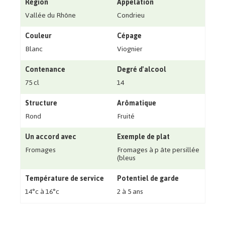
Région
Appelation
Vallée du Rhône
Condrieu
Couleur
Cépage
Blanc
Viognier
Contenance
Degré d'alcool
75 cl
14
Structure
Arômatique
Rond
Fruité
Un accord avec
Exemple de plat
Fromages
Fromages à p âte persillée
(bleus
Température de service
Potentiel de garde
14°c à 16°c
2 à 5 ans