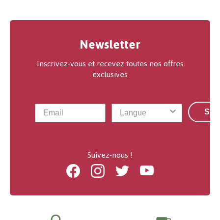
Newsletter
Inscrivez-vous et recevez toutes nos offres
exclusives
S'a
Suivez-nous !
Facebook
Instagram
Twitter
Youtube