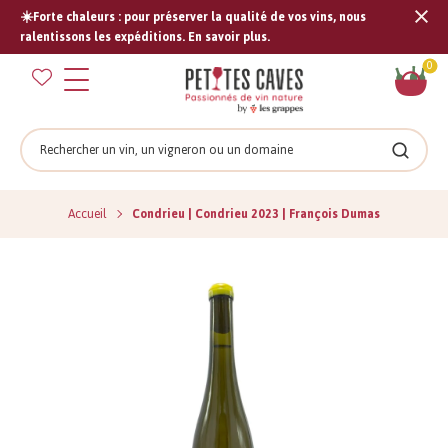
☀️Forte chaleurs : pour préserver la qualité de vos vins, nous
Tran
ralentissons les expéditions. En savoir plus.
missi
Pan
0
fr.s
Rechercher
Recher
Accueil
Condrieu | Condrieu 2023 | François Dumas