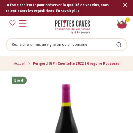
☀️Forte chaleurs : pour préserver la qualité de vos vins, nous
Tran
ralentissons les expéditions. En savoir plus.
missi
Pan
0
fr.s
Rechercher
Recher
Accueil
Périgord IGP | Cueillette 2022 | Grégoire Rousseau
Bio