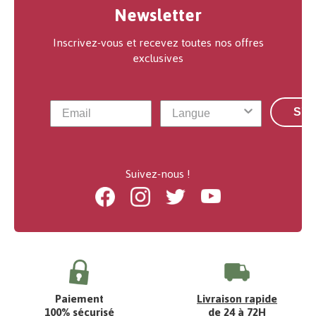
Newsletter
Inscrivez-vous et recevez toutes nos offres
exclusives
S'a
Suivez-nous !
Facebook
Instagram
Twitter
Youtube
Paiement
Livraison rapide
100% sécurisé
de 24 à 72H