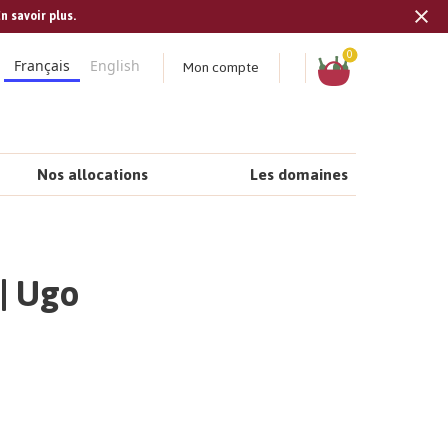
n savoir plus.
Tran
missi
Panier
0
Mon compte
Français
English
fr.s
Nos allocations
Les domaines
| Ugo