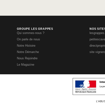
GROUPE LES GRAPPES
NOS SITE
Qui sommes-nous ?
lesgrappes
On parle de nous
petitescav
Notre Histoire
directpropr
Notre Démarche
site vigner
Nous Rejoindre
Le Magazine
L'ABU