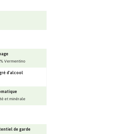
page
0% Vermentino
ré d'alcool
ômatique
ité et minérale
entiel de garde