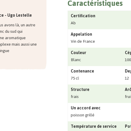
Caractéristiques
ce - Ugo Lestelle
Certification
Ab
s avons là, un autre
nc du sud qui
Appelation
ne aromatique
Vin de France
mplexe mais aussi une
Dingue
Couleur
Cé
Blanc
10
Contenance
Deg
75 cl
12
Structure
Ar
frais
fru
Un accord avec
poisson grillé
Température de service
Pot