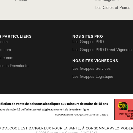
Les Cidres et Poirés
S PARTICULIERS
NOS SITES PRO
.com
Les Grappes PRO
es.com
Les Grappes PRO Direct Vigneron
iete.com
NOS SITES VIGNERONS
ons indépendants
Les Grappes Services
Les Grappes Logistique
S D'ALCOOL EST DANGEREUX POUR LA SANTÉ, À CONSOMMER AVEC MODÉ
© 2026 Groupe Les Grappes – VINOSAKA