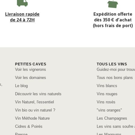
Livraison rapide
Expédition offerte
de 24 à 72H
dès 350 € d’achat
(hors frais de port)
PETITES CAVES
TOUS LES VINS
Voir les vignerons
Guidez-moi pour trouv
Voir les domaines
Tous nos bons plans
s,
Le blog
Vins blancs
Découvrir les vins naturels
Vins rouges
Vin Naturel, l'essentiel
Vins rosés
Vin bio ou vin naturel ?
"vins oranges"
Vin Méthode Nature
Les Champagnes
Cidres & Poirés
Les vins sans soufre 
Presse
Les Magnums