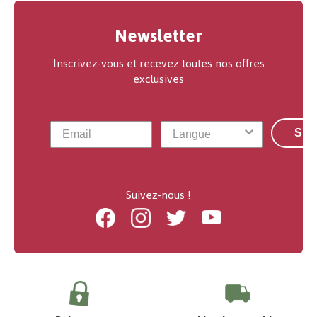
Newsletter
Inscrivez-vous et recevez toutes nos offres
exclusives
S'a
Suivez-nous !
Facebook
Instagram
Twitter
Youtube