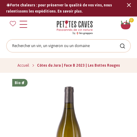
☀️Forte chaleurs : pour préserver la qualité de vos vins, nous
Tran
ralentissons les expéditions. En savoir plus.
missi
Pan
0
fr.s
Rechercher
Recher
Accueil
Côtes du Jura | Face B 2023 | Les Bottes Rouges
Bio