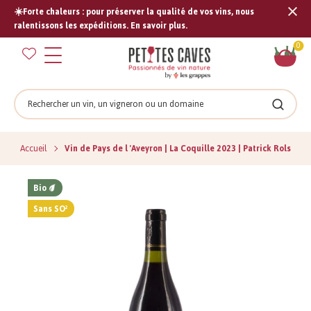
☀️Forte chaleurs : pour préserver la qualité de vos vins, nous
Tran
ralentissons les expéditions. En savoir plus.
missi
Pan
0
fr.s
Rechercher
Recher
Accueil
Vin de Pays de l 'Aveyron | La Coquille 2023 | Patrick Rols
Bio
Sans SO²