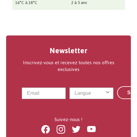
16°C à 18°C
2 à 5 ans
Newsletter
Inscrivez-vous et recevez toutes nos offres
exclusives
S'a
Suivez-nous !
Facebook
Instagram
Twitter
Youtube