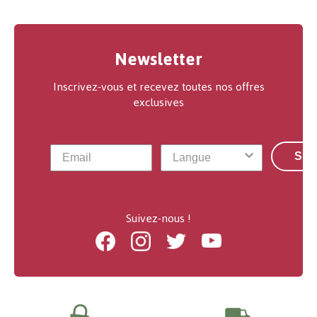
Newsletter
Inscrivez-vous et recevez toutes nos offres
exclusives
S'a
Suivez-nous !
Facebook
Instagram
Twitter
Youtube