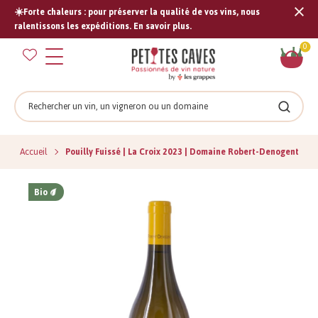
☀️Forte chaleurs : pour préserver la qualité de vos vins, nous
Tran
ralentissons les expéditions. En savoir plus.
missi
Pan
0
fr.s
Rechercher
Recher
Accueil
Pouilly Fuissé | La Croix 2023 | Domaine Robert-Denogent
Bio