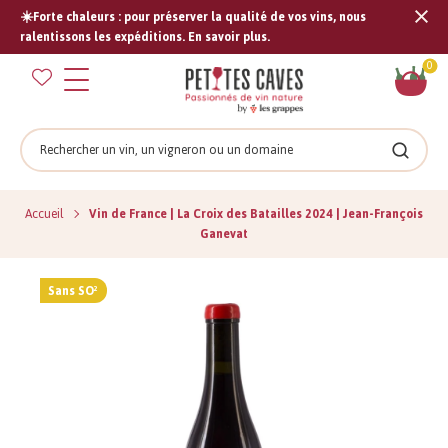
☀️Forte chaleurs : pour préserver la qualité de vos vins, nous
Tran
ralentissons les expéditions. En savoir plus.
missi
Pan
0
fr.s
Rechercher
Recher
Accueil
Vin de France | La Croix des Batailles 2024 | Jean-François
Ganevat
Sans SO²