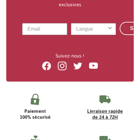
exclusives
S'a
Suivez-nous !
Facebook
Instagram
Twitter
Youtube
Paiement
Livraison rapide
100% sécurisé
de 24 à 72H