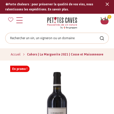
☀️Forte chaleurs : pour préserver la qualité de vos vins, nous
Tran
ralentissons les expéditions. En savoir plus.
missi
Pan
0
fr.s
Rechercher
Recher
Accueil
Cahors | La Marguerite 2021 | Cosse et Maisonneuve
En promo !