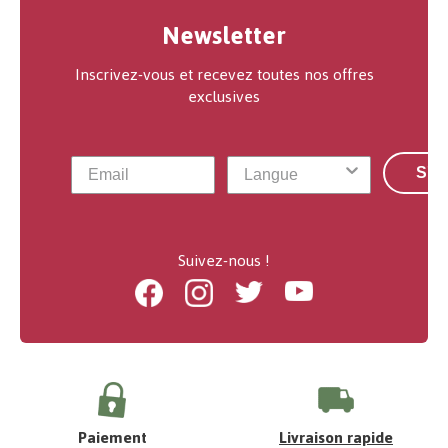
Newsletter
Inscrivez-vous et recevez toutes nos offres
exclusives
S'a
Suivez-nous !
Facebook
Instagram
Twitter
Youtube
Paiement
Livraison rapide