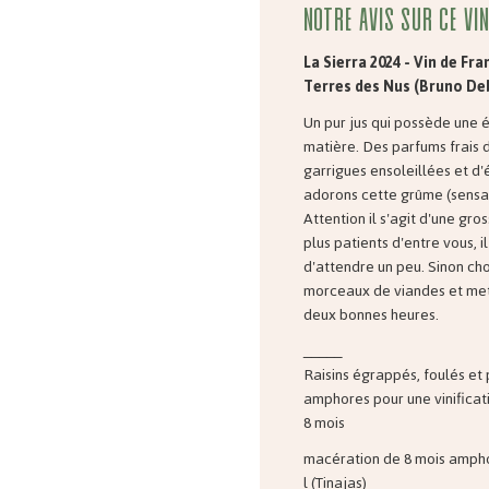
Notre avis sur ce vin
La Sierra 2024 - Vin de Fr
Terres des Nus (Bruno De
Un pur jus qui possède une
matière. Des parfums frais de
garrigues ensoleillées et d
adorons cette grûme (sensat
Attention il s'agit d'une gros
plus patients d'entre vous,
d'attendre un peu. Sinon cho
morceaux de viandes et mett
deux bonnes heures.
_____
Raisins égrappés, foulés et
amphores pour une vinificat
8 mois
macération de 8 mois ampho
l (Tinajas)