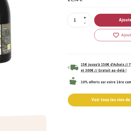
Quantité
+
Ajoute
-
Ajout
15€ jusqu'à 150€ d'Achats //
et 300€ // Gratuit au-delà !
10% offerts sur votre 1ère c
Voir tous les vins d