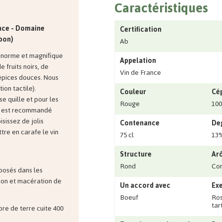
Caractéristiques
ance - Domaine
Certification
bon)
Ab
 énorme et magnifique
Appelation
 fruits noirs, de
Vin de France
'épices douces. Nous
ion tactile).
Couleur
Cé
se quille et pour les
Rouge
100
 il est recommandé
isissez de jolis
Contenance
Deg
re en carafe le vin
75 cl
13
Structure
Ar
Rond
Co
 posés dans les
ion et macération de
Un accord avec
Exe
Boeuf
Ros
tart
re de terre cuite 400