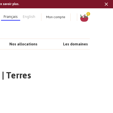
n savoir plus.
Tran
missi
Panier
0
Mon compte
Français
English
fr.s
Nos allocations
Les domaines
 | Terres