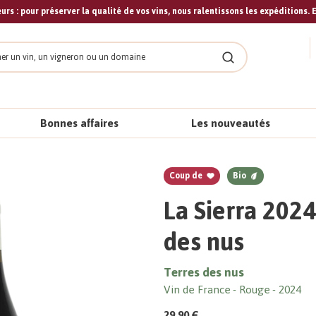
urs : pour préserver la qualité de vos vins, nous ralentissons les expéditions. E
cher
Rechercher
Bonnes affaires
Les nouveautés
Coup de
Bio
La Sierra 2024
des nus
Terres des nus
Vin de France
Rouge
2024
29,90 €