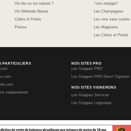
Vin bio ou vin naturel ?
"vins oranges"
Vin Méthode Nature
Les Champagnes
Cidres & Poirés
Les vins sans soufre 
Presse
Les Magnums
Les Cidres et Poirés
S PARTICULIERS
NOS SITES PRO
.com
Les Grappes PRO
es.com
Les Grappes PRO Direct Vigneron
iete.com
NOS SITES VIGNERONS
ons indépendants
Les Grappes Services
Les Grappes Logistique