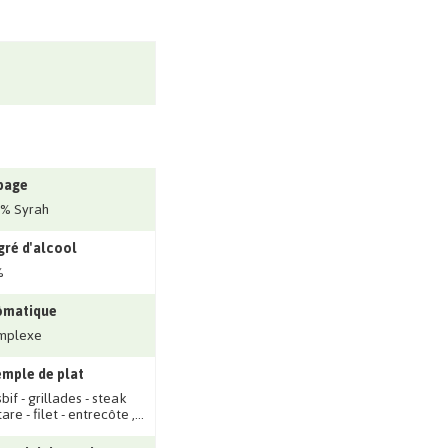
page
% Syrah
ré d'alcool
%
ômatique
mplexe
mple de plat
bif - grillades - steak
are - filet - entrecôte ‚...