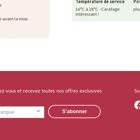
Température de service
Pot
s
16°C à 18°C - Carafage
plu
intéressant !
e avant la mise
ez-vous et recevez toutes nos offres exclusives
Su
S'abonner