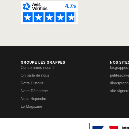
GROUPE LES GRAPPES
NOS SITE
Qui sommes-nous ?
lesgrappes
On parle de nous
petitescav
Notre Histoire
directpropr
Notre Démarche
site vigner
Nous Rejoindre
Le Magazine