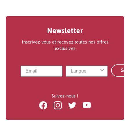
Newsletter
Inscrivez-vous et recevez toutes nos offres
exclusives
S'a
Suivez-nous !
Facebook
Instagram
Twitter
Youtube