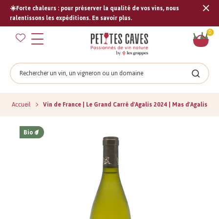
☀️Forte chaleurs : pour préserver la qualité de vos vins, nous
Tran
ralentissons les expéditions. En savoir plus.
missi
Pan
0
fr.s
Rechercher
Recher
Accueil
Vin de France | Le Grand Carré d'Agalis 2024 | Mas d'Agalis
Bio