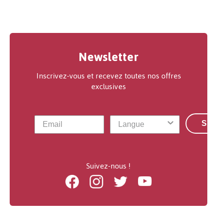
Newsletter
Inscrivez-vous et recevez toutes nos offres
exclusives
S'a
Suivez-nous !
Facebook
Instagram
Twitter
Youtube