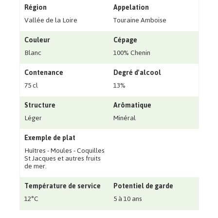
Région
Appelation
Vallée de la Loire
Touraine Amboise
Couleur
Cépage
Blanc
100% Chenin
Contenance
Degré d'alcool
75 cl
13%
Structure
Arômatique
Léger
Minéral
Exemple de plat
Huîtres - Moules - Coquilles
St Jacques et autres fruits
de mer.
Température de service
Potentiel de garde
12°C
5 à 10 ans