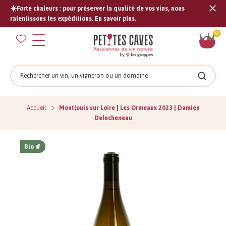
☀️Forte chaleurs : pour préserver la qualité de vos vins, nous
Tran
ralentissons les expéditions. En savoir plus.
missi
Pan
0
fr.s
Rechercher
Recher
Accueil
Montlouis sur Loire | Les Ormeaux 2023 | Damien
Delecheneau
Bio