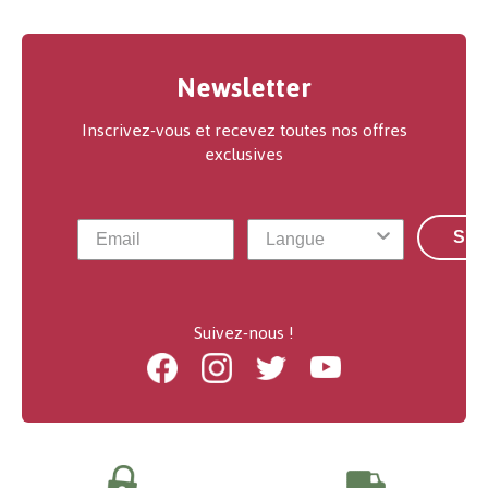
Newsletter
Inscrivez-vous et recevez toutes nos offres
exclusives
S'a
Suivez-nous !
Facebook
Instagram
Twitter
Youtube