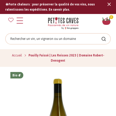
☀️Forte chaleurs : pour préserver la qualité de vos vins, nous
Tran
ralentissons les expéditions. En savoir plus.
missi
Pan
0
fr.s
Rechercher
Recher
Accueil
Pouilly Fuissé | Les Reisses 2023 | Domaine Robert-
Denogent
Bio