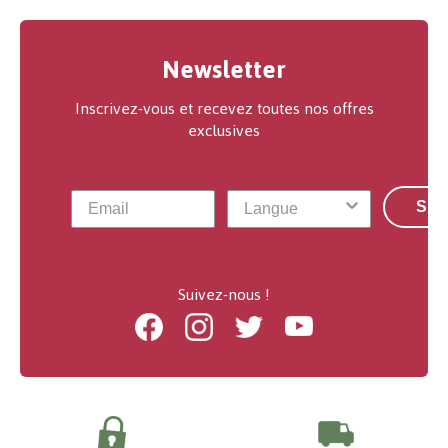
Newsletter
Inscrivez-vous et recevez toutes nos offres
exclusives
S'a
Suivez-nous !
Facebook
Instagram
Twitter
Youtube