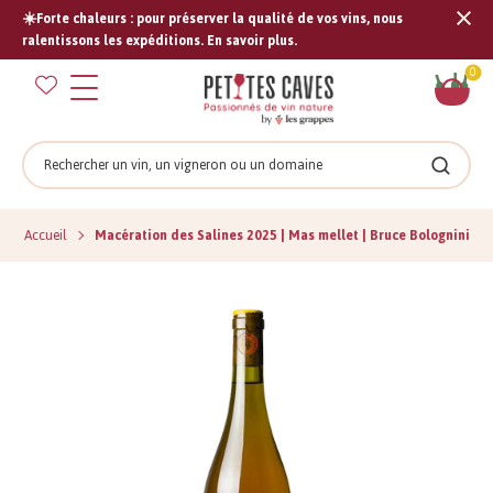
☀️Forte chaleurs : pour préserver la qualité de vos vins, nous
Tran
ralentissons les expéditions. En savoir plus.
missi
Pan
0
fr.s
Rechercher
Recher
Accueil
Macération des Salines 2025 | Mas mellet | Bruce Bolognini