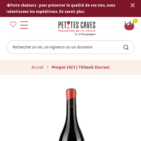
☀️Forte chaleurs : pour préserver la qualité de vos vins, nous
Tran
ralentissons les expéditions. En savoir plus.
missi
Pan
0
fr.s
Rechercher
Recher
Accueil
Morgon 2023 | Thibault Ducroux