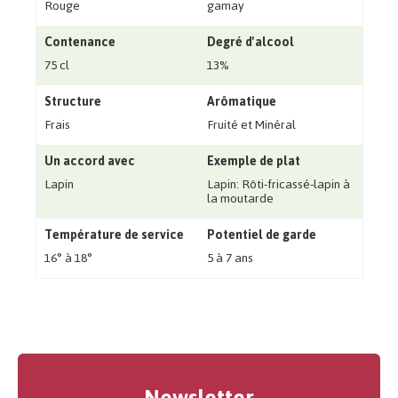
Rouge
gamay
Contenance
Degré d'alcool
75 cl
13%
Structure
Arômatique
Frais
Fruité et Minéral
Un accord avec
Exemple de plat
Lapin
Lapin: Rôti-fricassé-lapin à
la moutarde
Température de service
Potentiel de garde
16° à 18°
5 à 7 ans
Newsletter