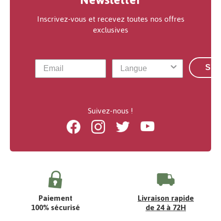
Inscrivez-vous et recevez toutes nos offres
exclusives
S'a
Suivez-nous !
Facebook
Instagram
Twitter
Youtube
Paiement
Livraison rapide
100% sécurisé
de 24 à 72H