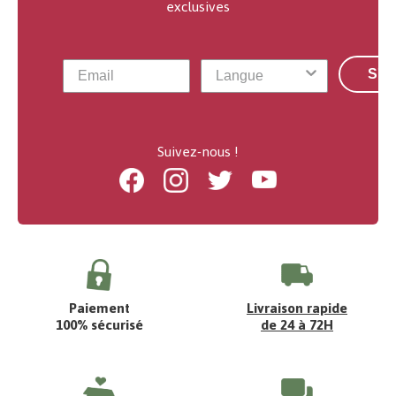
exclusives
S'a
Suivez-nous !
Facebook
Instagram
Twitter
Youtube
Paiement
Livraison rapide
100% sécurisé
de 24 à 72H