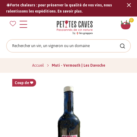
☀️Forte chaleurs : pour préserver la qualité de vos vins, nous
Tran
ralentissons les expéditions. En savoir plus.
missi
Pan
0
fr.s
Rechercher
Recher
Accueil
Muti - Vermouth | Les Davoche
Coup de