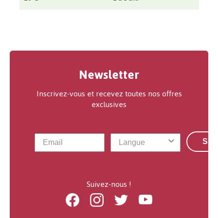
Newsletter
Inscrivez-vous et recevez toutes nos offres
exclusives
S'a
Suivez-nous !
Facebook
Instagram
Twitter
Youtube