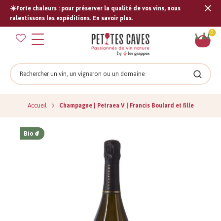
☀️Forte chaleurs : pour préserver la qualité de vos vins, nous
Tran
ralentissons les expéditions. En savoir plus.
missi
Pan
0
fr.s
Rechercher
Recher
Accueil
Champagne | Petraea V | Francis Boulard et fille
Bio