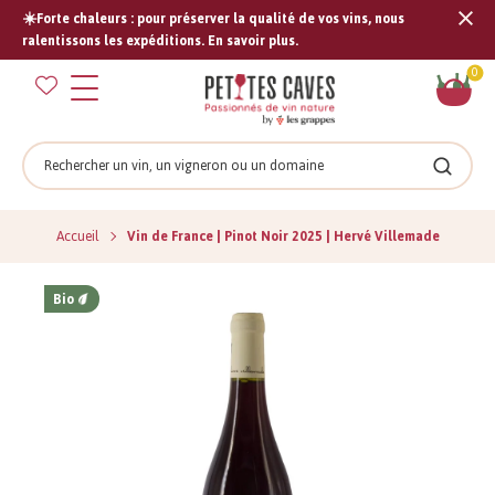
☀️Forte chaleurs : pour préserver la qualité de vos vins, nous
Tran
ralentissons les expéditions. En savoir plus.
missi
Pan
0
fr.s
Rechercher
Recher
Accueil
Vin de France | Pinot Noir 2025 | Hervé Villemade
Bio