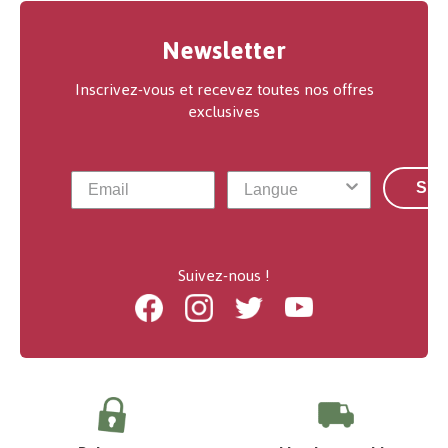
Newsletter
Inscrivez-vous et recevez toutes nos offres
exclusives
S'a
Suivez-nous !
Facebook
Instagram
Twitter
Youtube