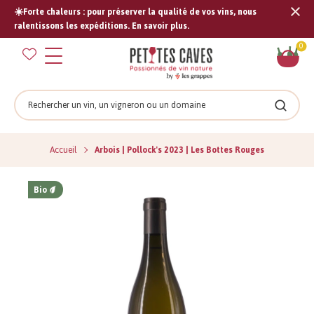
☀️Forte chaleurs : pour préserver la qualité de vos vins, nous
Tran
ralentissons les expéditions. En savoir plus.
missi
Pan
0
fr.s
Rechercher
Recher
Accueil
Arbois | Pollock's 2023 | Les Bottes Rouges
Bio