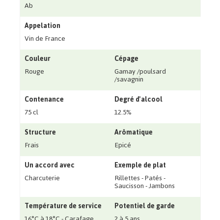
Ab
Appelation
Vin de France
Couleur
Cépage
Rouge
Gamay /poulsard
/savagnin
Contenance
Degré d'alcool
75 cl
12.5%
Structure
Arômatique
Frais
Epicé
Un accord avec
Exemple de plat
Charcuterie
Rillettes - Patés -
Saucisson - Jambons
Température de service
Potentiel de garde
16°C à 18°C - Carafage
2 à 5 ans