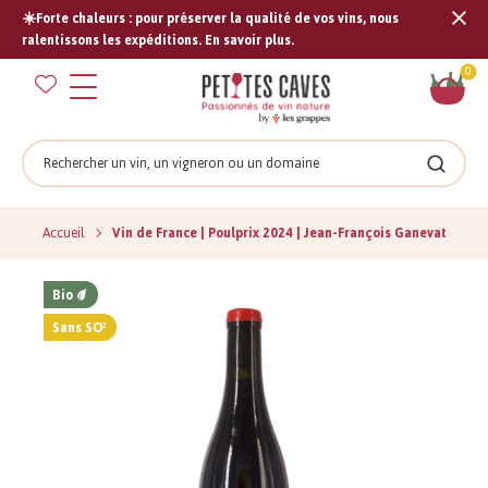
☀️Forte chaleurs : pour préserver la qualité de vos vins, nous
Tran
ralentissons les expéditions. En savoir plus.
missi
Pan
0
fr.s
Rechercher
Recher
Accueil
Vin de France | Poulprix 2024 | Jean-François Ganevat
Bio
Sans SO²