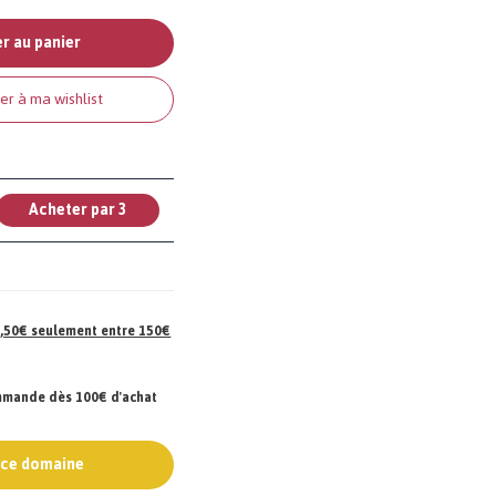
r au panier
er à ma wishlist
Acheter par 3
 7,50€ seulement entre 150€
ommande dès 100€ d'achat
e ce domaine