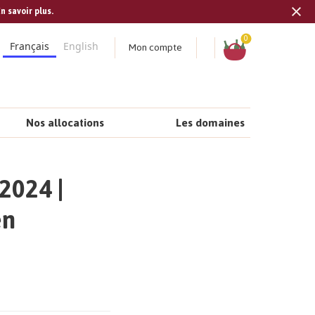
n savoir plus.
Tran
missi
Panier
0
Mon compte
Français
English
fr.s
Nos allocations
Les domaines
2024 |
en