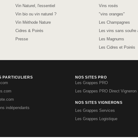
Vin Naturel, l'essentiel
Vins rosés
Vin bio ou vin naturel ?
"vins oranges"
Vin Méthode Nature
Les Champagnes
Cidres & Poirés
Les vins sans soufre 
Presse
Les Magnums
Les Cidres et Poirés
S PARTICULIERS
NOS SITES PRO
.com
Les Grappes PRO
es.com
Les Grappes PRO Direct Vigneron
iete.com
NOS SITES VIGNERONS
ons indépendants
Les Grappes Services
Les Grappes Logistique