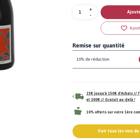
Quantité
+
Ajoute
-
Ajout
Remise sur quantité
10% de réduction
15€ jusqu'à 150€ d'Achats //
et 300€ // Gratuit au-delà !
10% offerts sur votre 1ère c
Voir tous les vins d