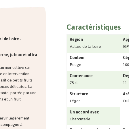
Caractéristiques
l de Loire -
Région
Ap
Vallée de la Loire
IGP
rne, juteux et ultra
Couleur
Cé
Rouge
100
u noir cultivé sur
ée en intervention
Contenance
Deg
sif de petits fruits
75 cl
11
épices délicates. La
yante, portée par une
Structure
Ar
ns et un fruit
Léger
Fru
Un accord avec
servir légèrement
Charcuterie
 accompagne à