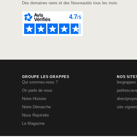
Des domaines rares et des Nouveautés tous les mois.
GROUPE LES GRAPPES
NOS SITE
Qui sommes-nous ?
lesgrappes
On parle de nous
petitescav
Notre Histoire
directpropr
Notre Démarche
site vigner
Nous Rejoindre
Le Magazine