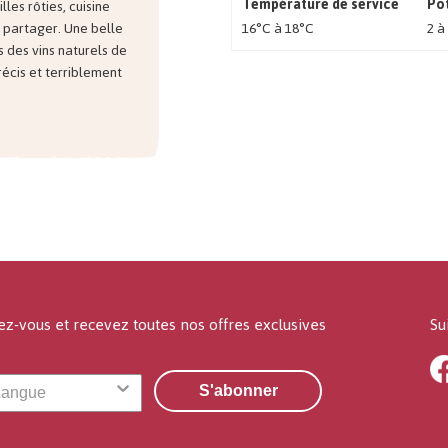
Température de service
Pot
lles rôties, cuisine
16°C à 18°C
2 à
à partager. Une belle
s des vins naturels de
précis et terriblement
ez-vous et recevez toutes nos offres exclusives
Su
S'abonner