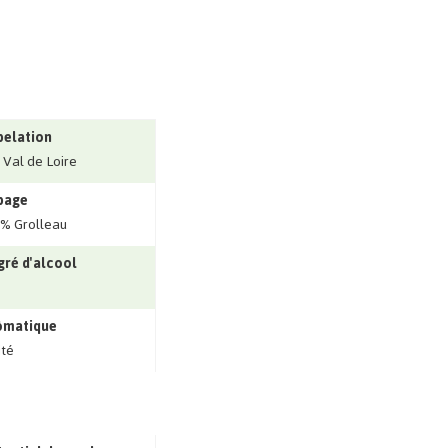
pelation
 Val de Loire
page
% Grolleau
ré d'alcool
ômatique
ité