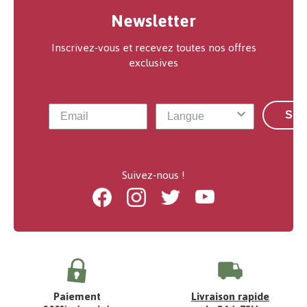
Newsletter
Inscrivez-vous et recevez toutes nos offres
exclusives
S'a
Suivez-nous !
Facebook
Instagram
Twitter
Youtube
Paiement
Livraison rapide