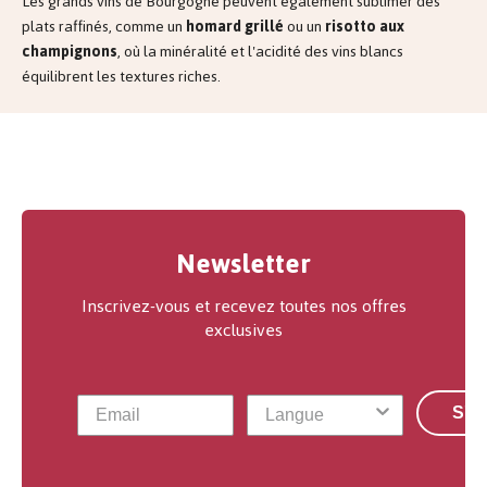
Les grands vins de Bourgogne peuvent également sublimer des
plats raffinés, comme un
homard grillé
ou un
risotto aux
champignons
, où la minéralité et l'acidité des vins blancs
équilibrent les textures riches.
Newsletter
Inscrivez-vous et recevez toutes nos offres
exclusives
S'a