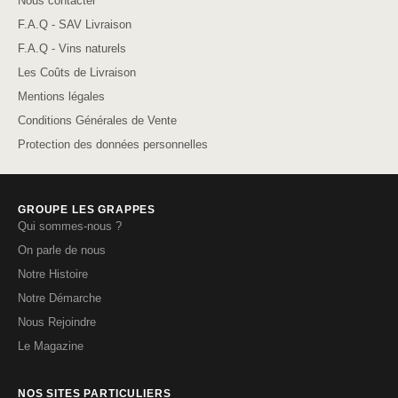
Nous contacter
F.A.Q - SAV Livraison
F.A.Q - Vins naturels
Les Coûts de Livraison
Mentions légales
Conditions Générales de Vente
Protection des données personnelles
GROUPE LES GRAPPES
Qui sommes-nous ?
On parle de nous
Notre Histoire
Notre Démarche
Nous Rejoindre
Le Magazine
NOS SITES PARTICULIERS