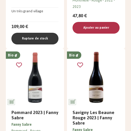
Monthélie
Rouge
2022
2023
Un très grand village
47,80 €
109,00 €
Ajouter au panier
Rupture de stock
Bio
Bio
Pommard 2023 | Fanny
Savigny Les Beaune
Sabre
Rouge 2023 | Fanny
Sabre
Fanny Sabre
Fanny Sabre