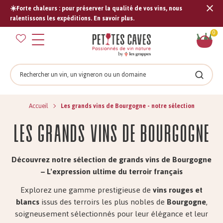
☀️Forte chaleurs : pour préserver la qualité de vos vins, nous
Tran
ralentissons les expéditions. En savoir plus.
missi
Pan
0
fr.s
Rechercher
Recher
Accueil
Les grands vins de Bourgogne - notre sélection
Les grands vins de Bourgogne
Découvrez notre sélection de grands vins de Bourgogne
– L'expression ultime du terroir français
Explorez une gamme prestigieuse de
vins rouges et
blancs
issus des terroirs les plus nobles de
Bourgogne
,
soigneusement sélectionnés pour leur élégance et leur