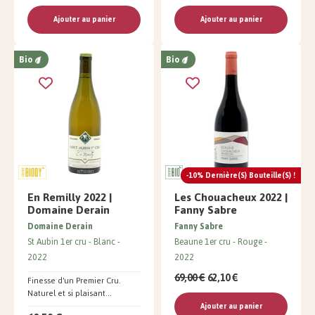
Ajouter au panier
Ajouter au panier
Bio
Bio
-10% Dernière(s) Bouteille(s) !
En Remilly 2022 |
Les Chouacheux 2022 |
Domaine Derain
Fanny Sabre
Domaine Derain
Fanny Sabre
St Aubin 1er cru
Blanc
Beaune 1er cru
Rouge
2022
2022
69,00 €
62,10 €
Finesse d'un Premier Cru.
Naturel et si plaisant...
Ajouter au panier