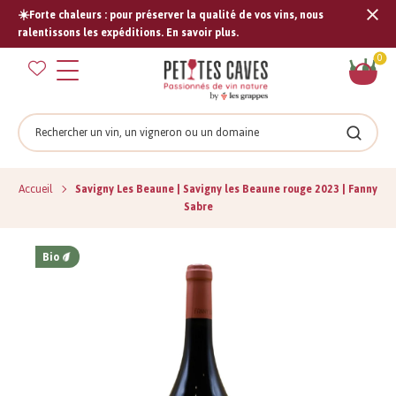
☀️Forte chaleurs : pour préserver la qualité de vos vins, nous
Tran
ralentissons les expéditions. En savoir plus.
missi
Pan
0
fr.s
Rechercher
Recher
Accueil
Savigny Les Beaune | Savigny les Beaune rouge 2023 | Fanny
Sabre
Bio