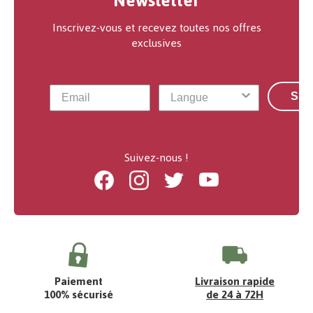
Newsletter
Inscrivez-vous et recevez toutes nos offres
exclusives
S'a
Suivez-nous !
Facebook
Instagram
Twitter
Youtube
Paiement
Livraison rapide
100% sécurisé
de 24 à 72H