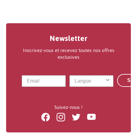
Newsletter
Inscrivez-vous et recevez toutes nos offres
exclusives
S'a
Suivez-nous !
Facebook
Instagram
Twitter
Youtube