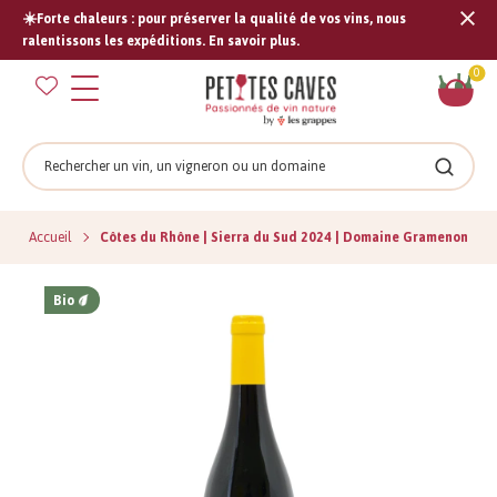
☀️Forte chaleurs : pour préserver la qualité de vos vins, nous
Tran
ralentissons les expéditions. En savoir plus.
missi
Pan
0
fr.s
Rechercher
Recher
Accueil
Côtes du Rhône | Sierra du Sud 2024 | Domaine Gramenon
Bio