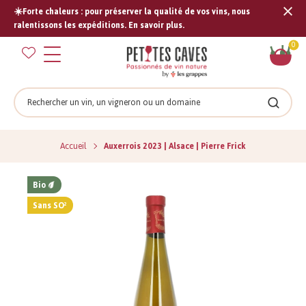
☀️Forte chaleurs : pour préserver la qualité de vos vins, nous
Tran
ralentissons les expéditions. En savoir plus.
missi
Pan
0
fr.s
Rechercher
Recher
Accueil
Auxerrois 2023 | Alsace | Pierre Frick
Bio
Sans SO²