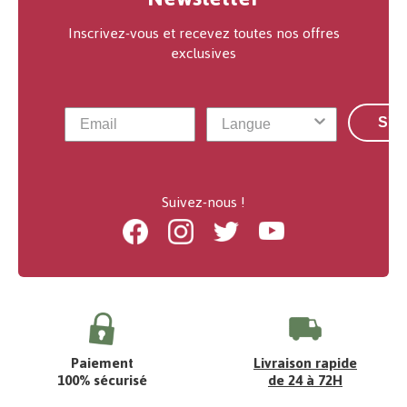
Inscrivez-vous et recevez toutes nos offres
exclusives
S'a
Suivez-nous !
Facebook
Instagram
Twitter
Youtube
Paiement
Livraison rapide
100% sécurisé
de 24 à 72H