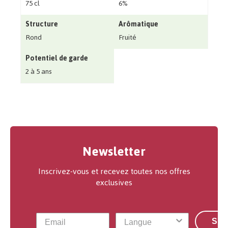
75 cl
6%
Structure
Arômatique
Rond
Fruité
Potentiel de garde
2 à 5 ans
Newsletter
Inscrivez-vous et recevez toutes nos offres
exclusives
S'a