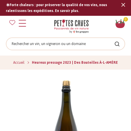
☀️Forte chaleurs : pour préserver la qualité de vos vins, nous
Tran
ralentissons les expéditions. En savoir plus.
missi
Pan
0
fr.s
Rechercher
Recher
Accueil
Heureux pressage 2023 | Des Bouteilles À-L-AMÈRE