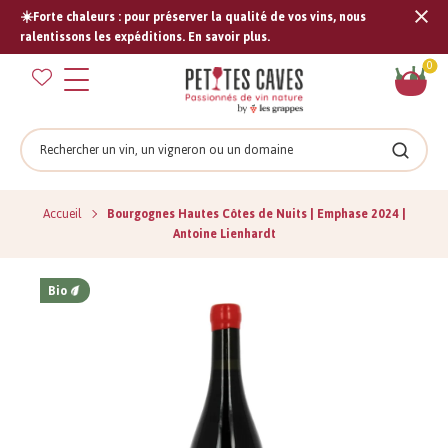
☀️Forte chaleurs : pour préserver la qualité de vos vins, nous
Tran
ralentissons les expéditions. En savoir plus.
missi
Pan
0
fr.s
Rechercher
Recher
Accueil
Bourgognes Hautes Côtes de Nuits | Emphase 2024 |
Antoine Lienhardt
Bio