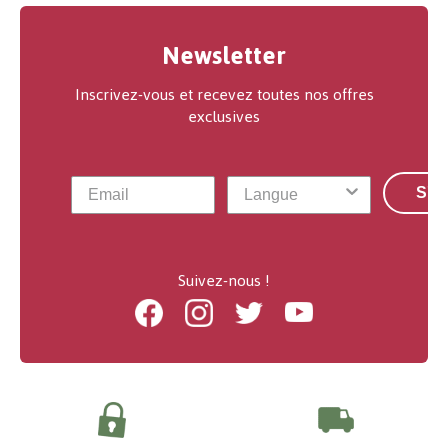
Newsletter
Inscrivez-vous et recevez toutes nos offres
exclusives
S'a
Suivez-nous !
Facebook
Instagram
Twitter
Youtube