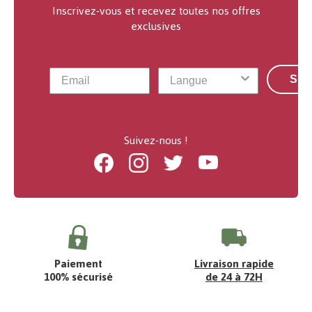
Inscrivez-vous et recevez toutes nos offres
exclusives
S'a
Suivez-nous !
Facebook
Instagram
Twitter
Youtube
Paiement
Livraison rapide
100% sécurisé
de 24 à 72H