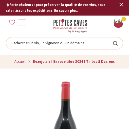
☀️Forte chaleurs : pour préserver la qualité de vos vins, nous
Tran
ralentissons les expéditions. En savoir plus.
missi
Pan
0
fr.s
Rechercher
Recher
Accueil
Beaujolais | En roue libre 2024 | Thibault Ducroux