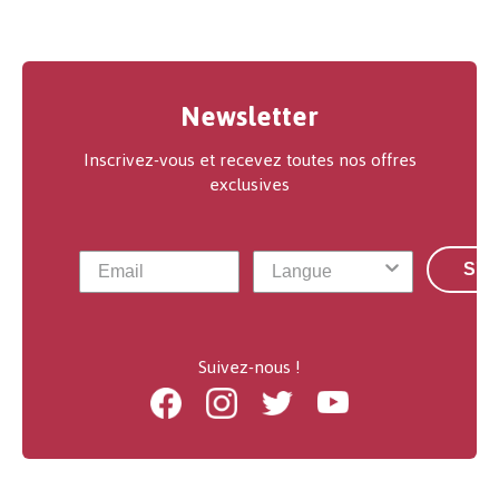
Newsletter
Inscrivez-vous et recevez toutes nos offres
exclusives
S'a
Suivez-nous !
Facebook
Instagram
Twitter
Youtube