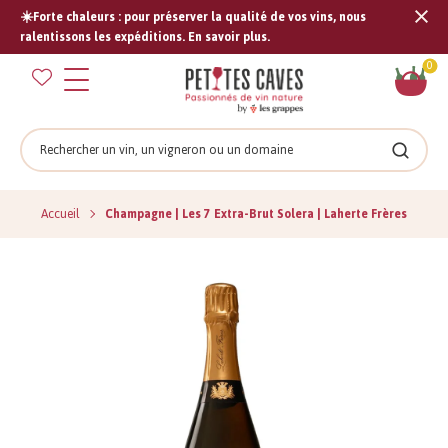
☀️Forte chaleurs : pour préserver la qualité de vos vins, nous
Tran
ralentissons les expéditions. En savoir plus.
missi
Pan
0
fr.s
Rechercher
Recher
Accueil
Champagne | Les 7 Extra-Brut Solera | Laherte Frères