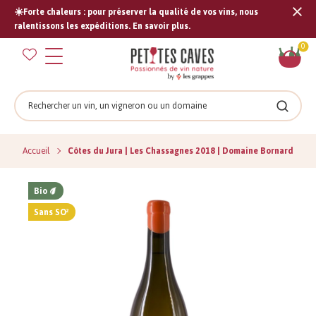
☀️Forte chaleurs : pour préserver la qualité de vos vins, nous
Tran
ralentissons les expéditions. En savoir plus.
missi
Pan
0
fr.s
Rechercher
Recher
Accueil
Côtes du Jura | Les Chassagnes 2018 | Domaine Bornard
Bio
Sans SO²