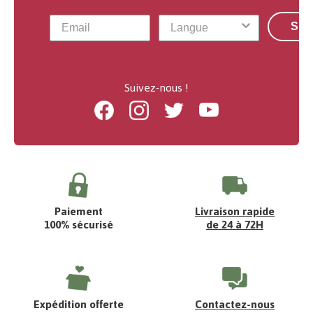
S'a
Suivez-nous !
Facebook
Instagram
Twitter
Youtube
Paiement
Livraison rapide
100% sécurisé
de 24 à 72H
Expédition offerte
Contactez-nous