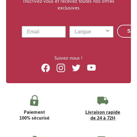
Inscrivez-vous et recevez toutes nos offres
exclusives
S'a
Suivez-nous !
Facebook
Instagram
Twitter
Youtube
Paiement
Livraison rapide
100% sécurisé
de 24 à 72H