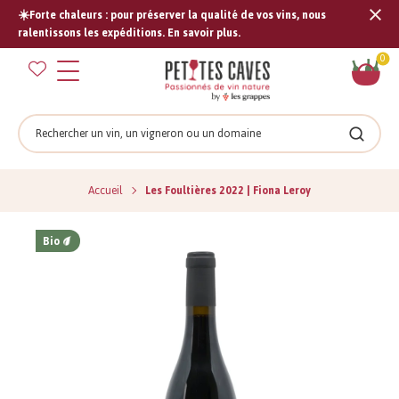
☀️Forte chaleurs : pour préserver la qualité de vos vins, nous
Tran
ralentissons les expéditions. En savoir plus.
missi
Pan
0
fr.s
Rechercher
Recher
Accueil
Les Foultières 2022 | Fiona Leroy
Bio