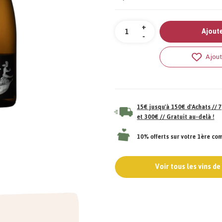
Quantité
+
Ajoute
-
Ajout
15€ jusqu'à 150€ d'Achats //
et 300€ // Gratuit au-delà !
10% offerts sur votre 1ère c
Voir tous les vins d