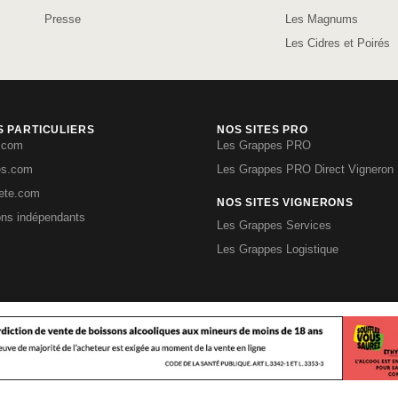
Presse
Les Magnums
Les Cidres et Poirés
S PARTICULIERS
NOS SITES PRO
.com
Les Grappes PRO
es.com
Les Grappes PRO Direct Vigneron
iete.com
NOS SITES VIGNERONS
ons indépendants
Les Grappes Services
Les Grappes Logistique