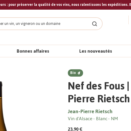
urs : pour préserver la qualité de vos vins, nous ralentissons les expéditions. E
cher
Rechercher
Bonnes affaires
Les nouveautés
Bio
Nef des Fous |
Pierre Rietsch
Jean-Pierre Rietsch
Vin d'Alsace
Blanc
NM
23,90 €