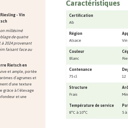
Caractéristiques
 Riesling
- Vin
Certification
tsch
Ab
non millésimé
Région
Ap
mblage de quatre
Alsace
Vin
 à 2024 provenant
eim faisant face au
Couleur
Cé
Blanc
Rie
erre Rietsch en
Contenance
Deg
vive et ample, portée
75 cl
12
s arômes d’agrumes et
ent d’une texture
Structure
Ar
e grâce à l’élevage
Frais
Min
rofondeur et une
Température de service
Pot
8°C à 10°C
5 à