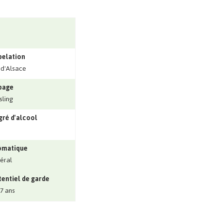
pelation
 d'Alsace
page
sling
ré d'alcool
ômatique
éral
entiel de garde
 7 ans