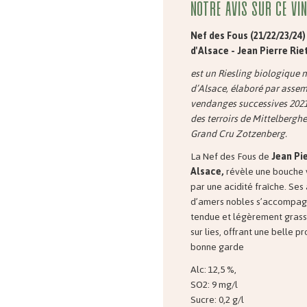
Notre avis sur ce vin
Nef des Fous (21/22/23/24)
d'Alsace - Jean Pierre Rie
est un Riesling biologique 
d’Alsace, élaboré par asse
vendanges successives 2021
des terroirs de Mittelbergh
Grand Cru Zotzenberg.
La Nef des Fous de
Jean Pi
Alsace,
révèle une bouche 
par une acidité fraîche. Se
d’amers nobles s’accompagn
tendue et légèrement grass
sur lies, offrant une belle p
bonne garde
Alc: 12,5 %,
SO2: 9 mg/l
Sucre: 0,2 g/l