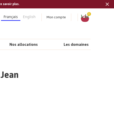
n savoir plus.
Tran
missi
Panier
0
Mon compte
Français
English
fr.s
Nos allocations
Les domaines
 Jean