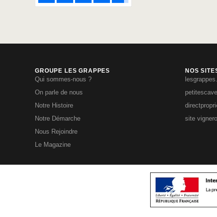
GROUPE LES GRAPPES
NOS SITE
Qui sommes-nous ?
lesgrappes
On parle de nous
petitescav
Notre Histoire
directpropr
Notre Démarche
site vigner
Nous Rejoindre
Le Magazine