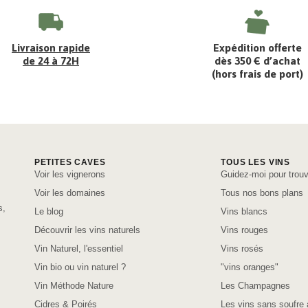
Livraison rapide
Expédition offerte
de 24 à 72H
dès 350 € d’achat
(hors frais de port)
PETITES CAVES
TOUS LES VINS
Voir les vignerons
Guidez-moi pour trouv
Voir les domaines
Tous nos bons plans
s,
Le blog
Vins blancs
Découvrir les vins naturels
Vins rouges
Vin Naturel, l'essentiel
Vins rosés
Vin bio ou vin naturel ?
"vins oranges"
Vin Méthode Nature
Les Champagnes
Cidres & Poirés
Les vins sans soufre 