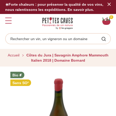
☀️Forte chaleurs : pour préserver la qualité de vos vins,
Tran
nous ralentissons les expéditions. En savoir plus.
miss
fr.s
Pa
0
Rechercher
Reche
Accueil
Côtes du Jura | Savagnin Amphore Mammouth
Italien 2018 | Domaine Bornard
Bio
Sans SO²