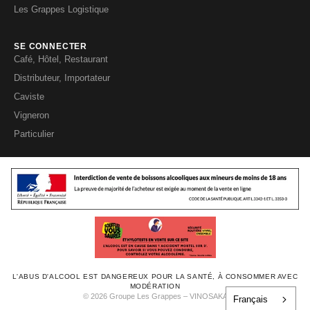
Les Grappes Logistique
SE CONNECTER
Café, Hôtel, Restaurant
Distributeur, Importateur
Caviste
Vigneron
Particulier
L'ABUS D'ALCOOL EST DANGEREUX POUR LA SANTÉ, À CONSOMMER AVEC
MODÉRATION
© 2026 Groupe Les Grappes – VINOSAKA
Français