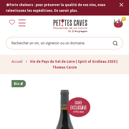
☀️Forte chaleurs : pour préserver la qualité de vos vins, nous
Tran
ralentissons les expéditions. En savoir plus.
missi
Pan
0
fr.s
Rechercher
Recher
Accueil
Vin de Pays du Val de Loire | Spirit of Grolleau 2020 |
Thomas Carsin
Bio