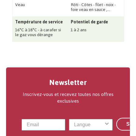
Veau
Rôti - Côtes - filet - noix -
foie veau en sauce ‚...
Température de service
Potentiel de garde
16°C à 18°C - à carafer si
1 à 2 ans
le gaz vous dérange
Newsletter
Inscrivez-vous et recevez toutes nos offres
exclusives
S'a