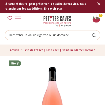
☀️Forte chaleurs : pour préserver la qualité de vos vins, nous
Tran
ralentissons les expéditions. En savoir plus.
missi
Pan
0
fr.s
Rechercher
Recher
Accueil
Vin de France | Rosé 2025 | Domaine Marcel Richaud
Bio