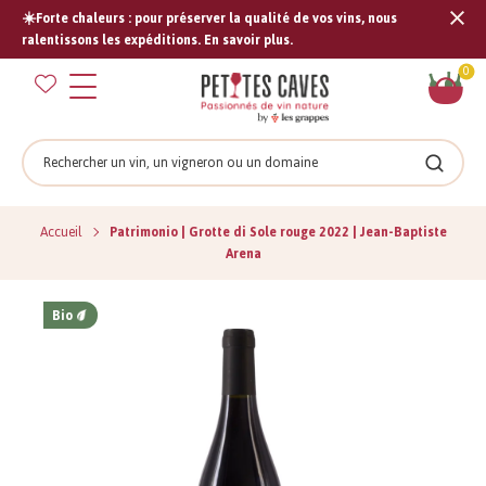
☀️Forte chaleurs : pour préserver la qualité de vos vins, nous
Tran
ralentissons les expéditions. En savoir plus.
missi
Pan
0
fr.s
Rechercher
Recher
Accueil
Patrimonio | Grotte di Sole rouge 2022 | Jean-Baptiste
Arena
Bio