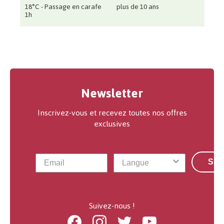
18°C - Passage en carafe
plus de 10 ans
1h
Newsletter
Inscrivez-vous et recevez toutes nos offres
exclusives
S'a
Suivez-nous !
Facebook
Instagram
Twitter
Youtube