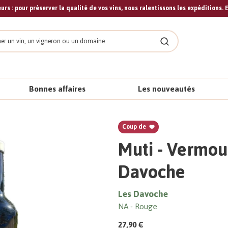
urs : pour préserver la qualité de vos vins, nous ralentissons les expéditions. E
cher
Rechercher
Bonnes affaires
Les nouveautés
Coup de
Muti - Vermout
Davoche
Les Davoche
NA
Rouge
27,90 €