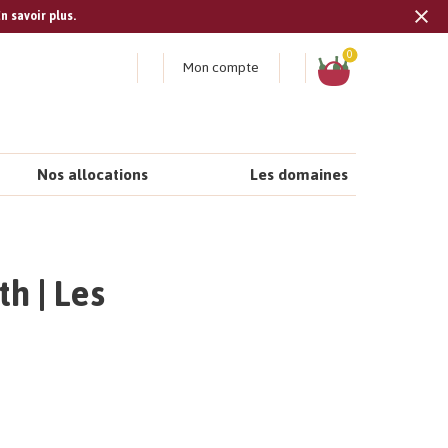
n savoir plus.
Tran
missi
Panier
0
Mon compte
fr.s
Nos allocations
Les domaines
h | Les