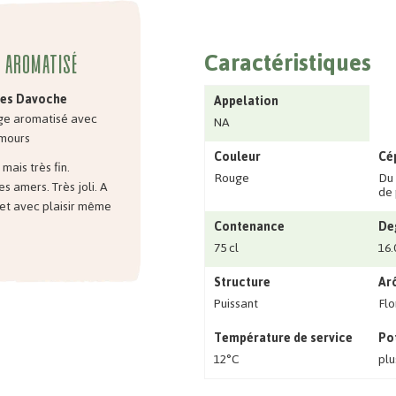
Caractéristiques
n aromatisé
Les Davoche
Appelation
ge aromatisé avec
NA
amours
Couleur
Cé
mais très fin.
Rouge
Du 
s amers. Très joli. A
de 
 et avec plaisir même
Contenance
De
75 cl
16.
Structure
Ar
Puissant
Flo
Température de service
Po
12°C
plu