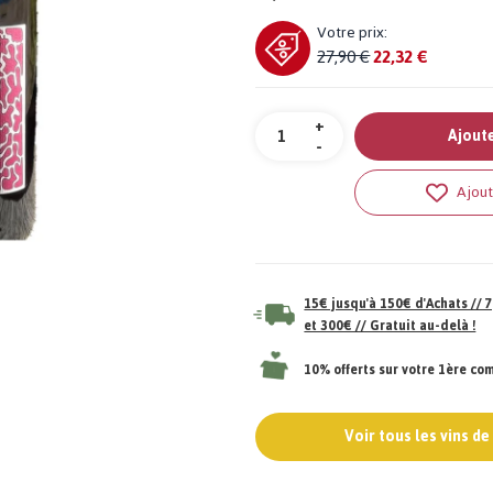
Votre prix:
27,90 €
22,32 €
Quantité
+
Ajoute
-
Ajout
15€ jusqu'à 150€ d'Achats //
et 300€ // Gratuit au-delà !
10% offerts sur votre 1ère c
Voir tous les vins d