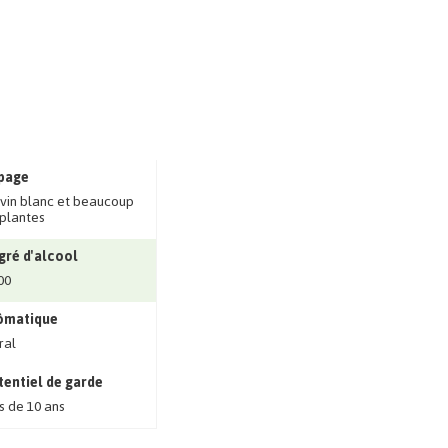
page
vin blanc et beaucoup
plantes
gré d'alcool
00
ômatique
ral
tentiel de garde
s de 10 ans