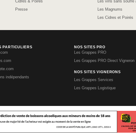
Cidres & Poirés
Les vins sans soufre 
Presse
Les Magnums
Les Cidres et Poirés
S PARTICULIERS
NOS SITES PRO
.com
Les Grappes PRO
es.com
Les Grappes PRO Direct Vigneron
iete.com
NOS SITES VIGNERONS
ons indépendants
Les Grappes Services
Les Grappes Logistique