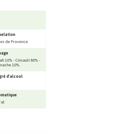
pelation
es de Provence
page
ah 10% - Cinsault 80% -
nache 10%.
ré d'alcool
ômatique
ral