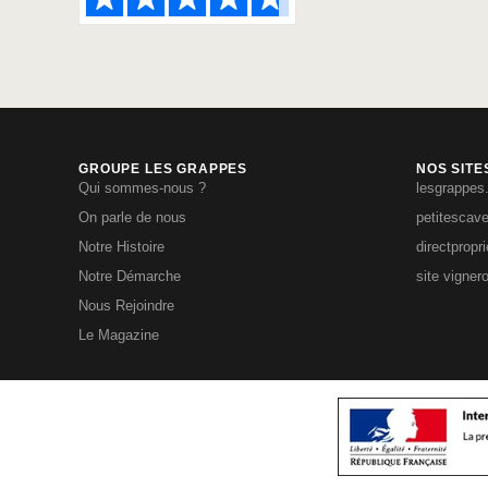
GROUPE LES GRAPPES
NOS SITE
Qui sommes-nous ?
lesgrappes
On parle de nous
petitescav
Notre Histoire
directpropr
Notre Démarche
site vigner
Nous Rejoindre
Le Magazine