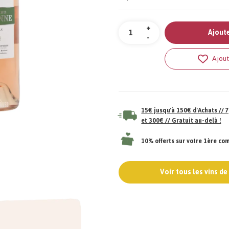
Quantité
+
Ajoute
-
Ajout
15€ jusqu'à 150€ d'Achats //
et 300€ // Gratuit au-delà !
10% offerts sur votre 1ère c
Voir tous les vins d