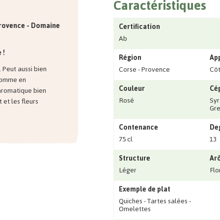
Caractéristiques
Provence -
Domaine
Certification
Ab
 !
Région
Ap
. Peut aussi bien
Corse - Provence
Côt
 comme en
Couleur
Cé
 aromatique bien
Rosé
Syr
t et les fleurs
Gre
Contenance
Deg
75 cl
13
Structure
Ar
Léger
Flo
Exemple de plat
Quiches - Tartes salées -
Omelettes