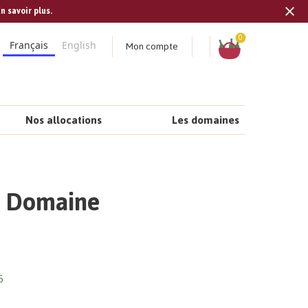
n savoir plus.
Tran
missi
Panier
0
Mon compte
Français
English
fr.s
Nos allocations
Les domaines
| Domaine
5