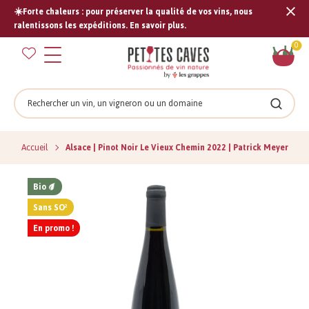
☀️Forte chaleurs : pour préserver la qualité de vos vins, nous
Tran
ralentissons les expéditions. En savoir plus.
missi
Pan
0
fr.s
Rechercher
Recher
Accueil
Alsace | Pinot Noir Le Vieux Chemin 2022 | Patrick Meyer
Bio
Sans SO²
En promo !