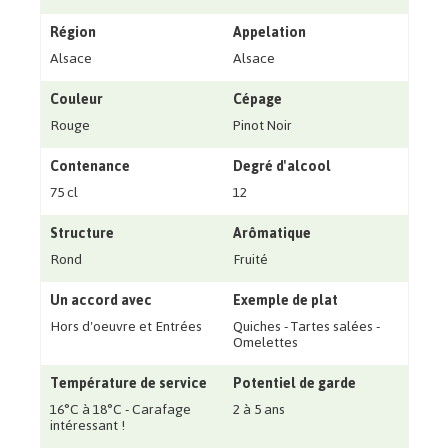
Région
Appelation
Alsace
Alsace
Couleur
Cépage
Rouge
Pinot Noir
Contenance
Degré d'alcool
75 cl
12
Structure
Arômatique
Rond
Fruité
Un accord avec
Exemple de plat
Hors d'oeuvre et Entrées
Quiches - Tartes salées -
Omelettes
Température de service
Potentiel de garde
16°C à 18°C - Carafage
2 à 5 ans
intéressant !