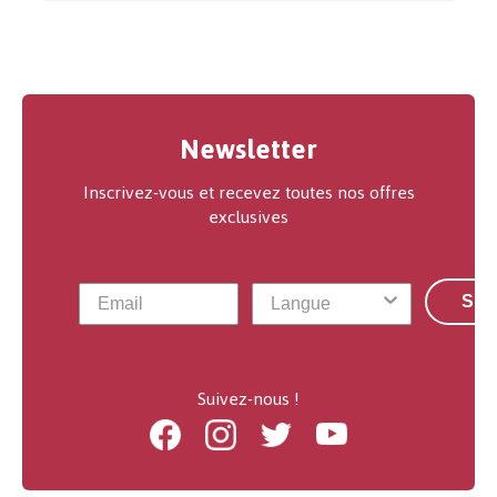
Newsletter
Inscrivez-vous et recevez toutes nos offres
exclusives
S'a
Suivez-nous !
Facebook
Instagram
Twitter
Youtube