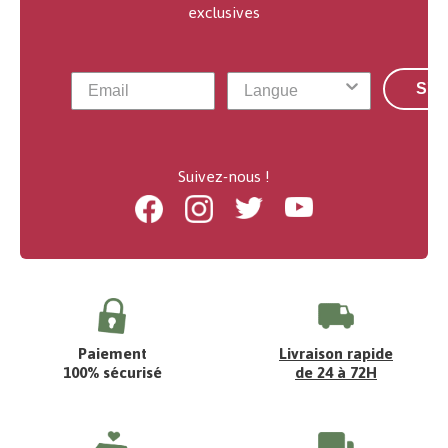
exclusives
S'a
Suivez-nous !
Facebook
Instagram
Twitter
Youtube
Paiement
Livraison rapide
100% sécurisé
de 24 à 72H