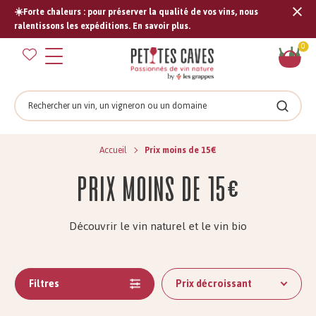
☀️Forte chaleurs : pour préserver la qualité de vos vins, nous
Tran
ralentissons les expéditions. En savoir plus.
missi
Pan
0
fr.s
Rechercher
Recher
Accueil
Prix moins de 15€
Prix moins de 15€
Découvrir le vin naturel et le vin bio
Filtres
Prix décroissant