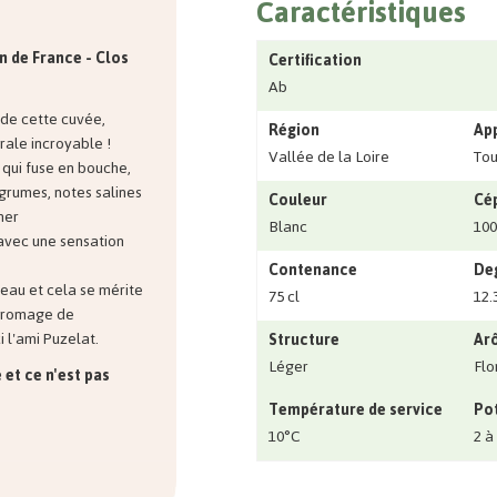
Caractéristiques
in de France - Clos
Certification
Ab
 de cette cuvée,
Région
Ap
rale incroyable !
Vallée de la Loire
Tou
 qui fuse en bouche,
grumes, notes salines
Couleur
Cé
ner
Blanc
100
avec une sensation
Contenance
Deg
 beau et cela se mérite
75 cl
12.
 fromage de
i l'ami Puzelat.
Structure
Ar
Léger
Flo
 et ce n'est pas
Température de service
Pot
10°C
2 à