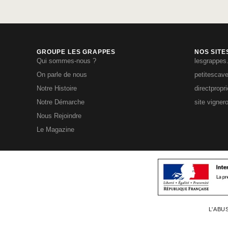
GROUPE LES GRAPPES
NOS SITE
Qui sommes-nous ?
lesgrappes
On parle de nous
petitescav
Notre Histoire
directpropr
Notre Démarche
site vigner
Nous Rejoindre
Le Magazine
L'ABU