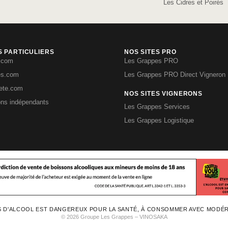
Les Cidres et Poirés
S PARTICULIERS
NOS SITES PRO
.com
Les Grappes PRO
es.com
Les Grappes PRO Direct Vigneron
iete.com
NOS SITES VIGNERONS
ons indépendants
Les Grappes Services
Les Grappes Logistique
S D'ALCOOL EST DANGEREUX POUR LA SANTÉ, À CONSOMMER AVEC MODÉ
© 2026 Groupe Les Grappes – VINOSAKA