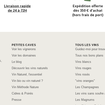
Livraison rapide
Expédition offerte
de 24 à 72H
dès 350 € d’achat
(hors frais de port)
PETITES CAVES
TOUS LES VINS
Voir les vignerons
Guidez-moi pour trouv
Voir les domaines
Tous nos bons plans
s,
Le blog
Vins blancs
Découvrir les vins naturels
Vins rouges
Vin Naturel, l'essentiel
Vins rosés
Vin bio ou vin naturel ?
"vins oranges"
Vin Méthode Nature
Les Champagnes
Cidres & Poirés
Les vins sans soufre 
Presse
Les Magnums