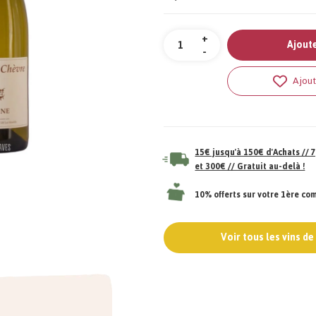
Quantité
+
Ajoute
-
Ajout
15€ jusqu'à 150€ d'Achats //
et 300€ // Gratuit au-delà !
10% offerts sur votre 1ère c
Voir tous les vins d