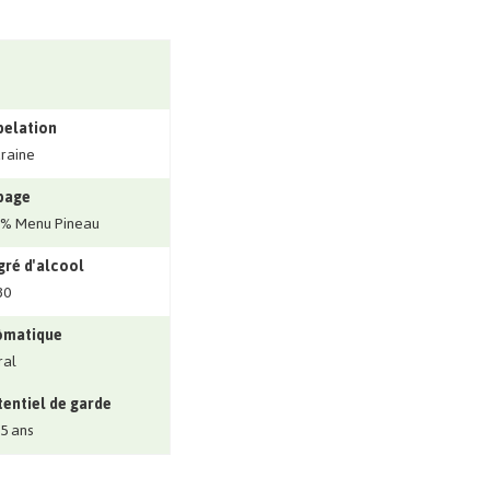
pelation
raine
page
% Menu Pineau
ré d'alcool
30
ômatique
ral
entiel de garde
 5 ans