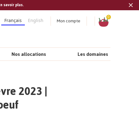
n savoir plus.
Tran
missi
Panier
0
Mon compte
Français
English
fr.s
Nos allocations
Les domaines
vre 2023 |
oeuf